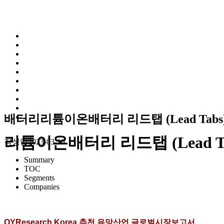
배터리
리튬이온배터리 리드탭 (Lead Tab
리튬이온배터리 리드탭 (Lead T
작성일
2023-03-16
Summary
TOC
Segments
Companies
QYResearch Korea 추천 유망산업 글로벌시장보고서